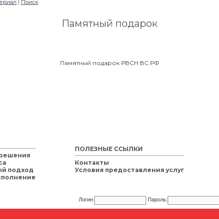
териал
Поиск
|
Памятный подарок
Памятный подарок РВСН ВС РФ
ПОЛЕЗНЫЕ ССЫЛКИ
 решения
са
Контакты
й подход
Условия предоставления услуг
сполнение
Логин:
Пароль: