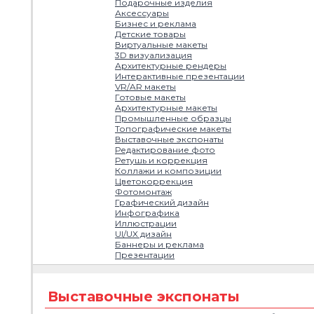
Подарочные изделия
Аксессуары
Бизнес и реклама
Детские товары
Виртуальные макеты
3D визуализация
Архитектурные рендеры
Интерактивные презентации
VR/AR макеты
Готовые макеты
Архитектурные макеты
Промышленные образцы
Топографические макеты
Выставочные экспонаты
Редактирование фото
Ретушь и коррекция
Коллажи и композиции
Цветокоррекция
Фотомонтаж
Графический дизайн
Инфографика
Иллюстрации
UI/UX дизайн
Баннеры и реклама
Презентации
Выставочные экспонаты