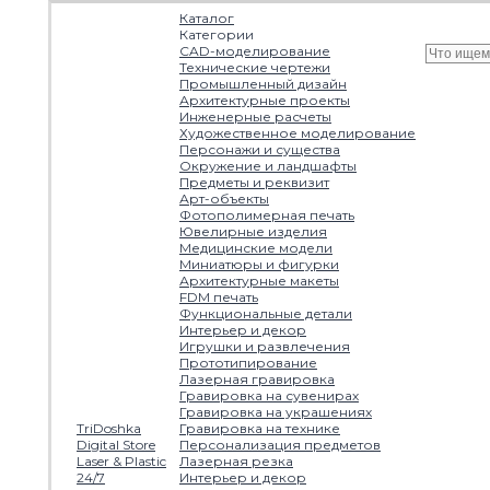
Каталог
Категории
CAD-моделирование
Технические чертежи
Промышленный дизайн
Архитектурные проекты
Инженерные расчеты
Художественное моделирование
Персонажи и существа
Окружение и ландшафты
Предметы и реквизит
Арт-объекты
Фотополимерная печать
Ювелирные изделия
Медицинские модели
Миниатюры и фигурки
Архитектурные макеты
FDM печать
Функциональные детали
Интерьер и декор
Игрушки и развлечения
Прототипирование
Лазерная гравировка
Гравировка на сувенирах
Гравировка на украшениях
TriDoshka
Гравировка на технике
Digital Store
Персонализация предметов
Laser & Plastic
Лазерная резка
24/7
Интерьер и декор